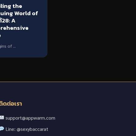
ling the
guing World of
้28: A
rehensive
e
ins of ...
ติดต่อเรา
support@appwarm.com
Line: @sexybaccarat