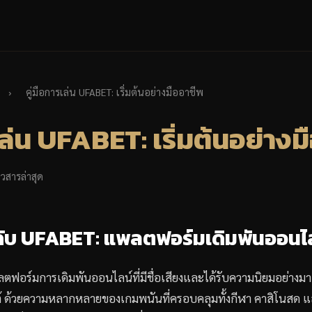
›
คู่มือการเล่น UFABET: เริ่มต้นอย่างมืออาชีพ
เล่น UFABET: เริ่มต้นอย่างม
าวสารล่าสุด
กกับ UFABET: แพลตฟอร์มเดิมพันออนไ
ตฟอร์มการเดิมพันออนไลน์ที่มีชื่อเสียงและได้รับความนิยมอย่า
ต้ ด้วยความหลากหลายของเกมพนันที่ครอบคลุมทั้งกีฬา คาสิโนสด แล