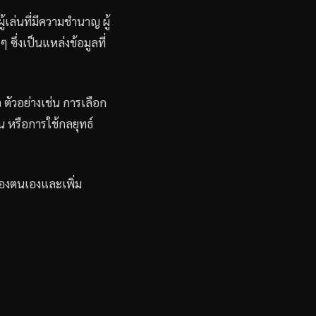
เล่นที่มีความชำนาญ ผู้
่งเป็นแหล่งข้อมูลที่
ตัวอย่างเช่น การเลือก
้น หรือการใช้กลยุทธ์
ของตนเองและเพิ่ม