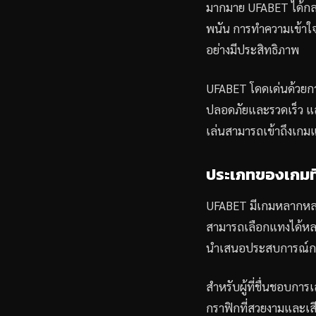
มากมาย UFABET ได้กลาย
พนัน การทำความเข้าใจก
อย่างมีประสิทธิภาพ
UFABET โดดเด่นด้วยกา
ปลอดภัยและรวดเร็ว แล
เล่นสามารถเข้าถึงเกมแ
ประเภทของเกมที
UFABET มีเกมหลากหลายป
สามารถเลือกแทงได้หลา
นำเสนอประสบการณ์การเ
สำหรับผู้ที่ชื่นชอบกา
กราฟิกที่สวยงามและเสีย