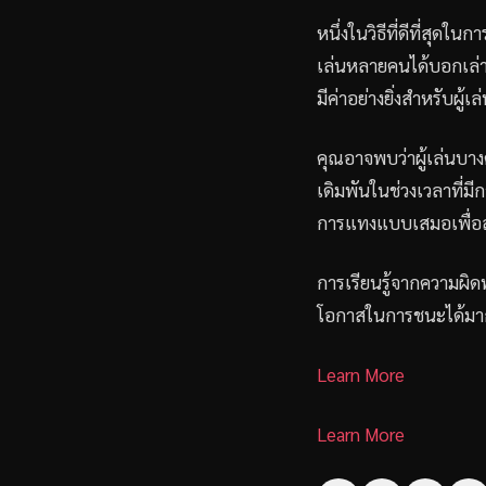
หนึ่งในวิธีที่ดีที่สุ
เล่นหลายคนได้บอกเล่า
มีค่าอย่างยิ่งสำหรับผู้เล
คุณอาจพบว่าผู้เล่นบาง
เดิมพันในช่วงเวลาที่มีก
การแทงแบบเสมอเพื่อล
การเรียนรู้จากความผิ
โอกาสในการชนะได้มาก
Learn More
Learn More