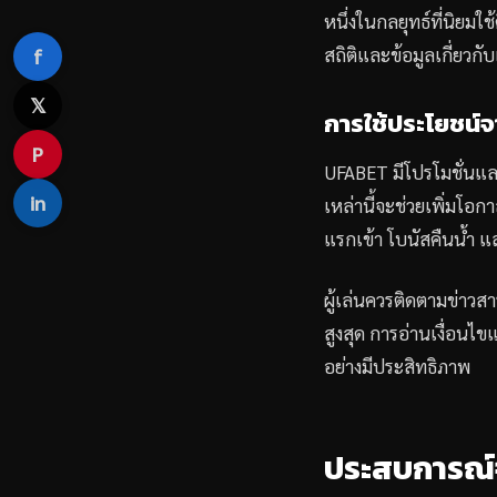
หนึ่งในกลยุทธ์ที่นิยม
สถิติและข้อมูลเกี่ยวก
f
𝕏
การใช้ประโยชน์จ
P
UFABET มีโปรโมชั่นแล
in
เหล่านี้จะช่วยเพิ่มโอ
แรกเข้า โบนัสคืนน้ำ แ
ผู้เล่นควรติดตามข่าว
สูงสุด การอ่านเงื่อนไ
อย่างมีประสิทธิภาพ
ประสบการณ์จาก