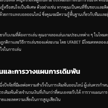
มรู้หรือสนใจเป็นพิเศษ ตัวอย่างเช่น หากคุณเป็นคนที่ชื่นชอบและต
ด้วยการแทงบอลออนไลน์ ซึ่งคุณจะมีความรู้พื้นฐานเกี่ยวกับทีมและผู้
ใจเกี่ยวกับเกมที่ต้องการเล่น คุณอาจลองเล่นเกมประเภทต่าง ๆ ในโหม
กฎกติกาและวิธีการเล่นของแต่ละเกม โดย UFABET มีโหมดทดลองเล่นให
นใจในการเล่น
ินและการวางแผนการเดิมพัน
นึ่งปัจจัยที่มีผลต่อความสำเร็จในการเดิมพันออนไลน์ ผู้เล่นควร
รเดิมพันด้วยจำนวนเงินที่เกินกว่าที่ตนเองจะรับได้ การวางแผนการเด
ายและลดความเสี่ยงในการสูญเสียเงิน