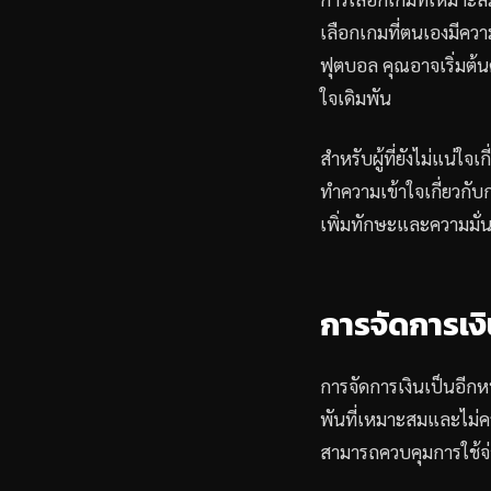
เลือกเกมที่ตนเองมีควา
ฟุตบอล คุณอาจเริ่มต้น
ใจเดิมพัน
สำหรับผู้ที่ยังไม่แน่
ทำความเข้าใจเกี่ยวกับ
เพิ่มทักษะและความมั่
การจัดการเง
การจัดการเงินเป็นอีกห
พันที่เหมาะสมและไม่คว
สามารถควบคุมการใช้จ่