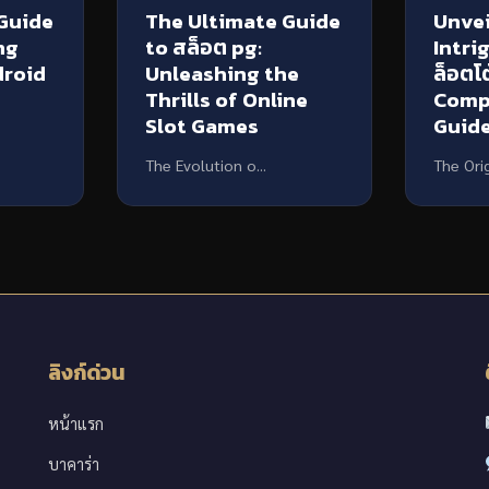
Guide
The Ultimate Guide
Unvei
ng
to สล็อต pg:
Intri
droid
Unleashing the
ล็อตโต
Thrills of Online
Comp
Slot Games
Guid
The Evolution o...
The Orig
ลิงก์ด่วน
หน้าแรก
บาคาร่า