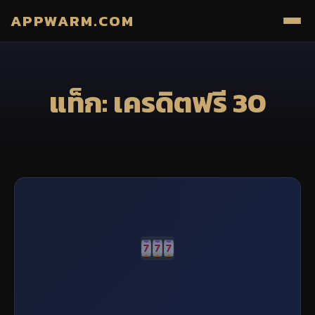
APPWARM.COM
แท็ก: เครดิตฟรี 30