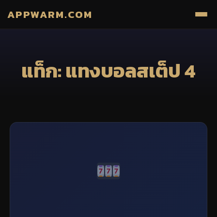
APPWARM.COM
แท็ก: แทงบอลสเต็ป 4