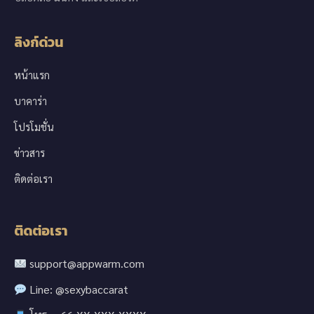
ลิงก์ด่วน
หน้าแรก
บาคาร่า
โปรโมชั่น
ข่าวสาร
ติดต่อเรา
ติดต่อเรา
support@appwarm.com
Line: @sexybaccarat