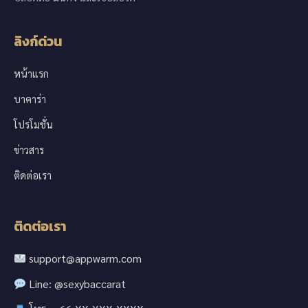
ลิงก์ด่วน
หน้าแรก
บาคาร่า
โปรโมชั่น
ข่าวสาร
ติดต่อเรา
ติดต่อเรา
support@appwarm.com
Line: @sexybaccarat