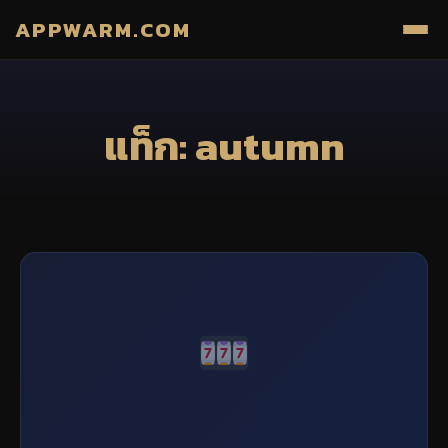
APPWARM.COM
แท็ก: autumn