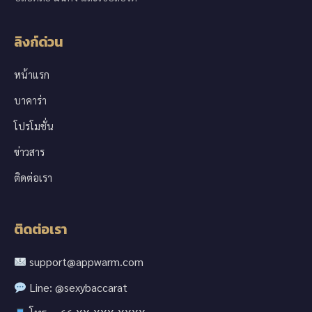
ลิงก์ด่วน
หน้าแรก
บาคาร่า
โปรโมชั่น
ข่าวสาร
ติดต่อเรา
ติดต่อเรา
support@appwarm.com
Line: @sexybaccarat