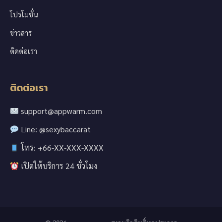
โปรโมชั่น
ข่าวสาร
ติดต่อเรา
ติดต่อเรา
support@appwarm.com
Line: @sexybaccarat
โทร: +66-XX-XXX-XXXX
เปิดให้บริการ 24 ชั่วโมง