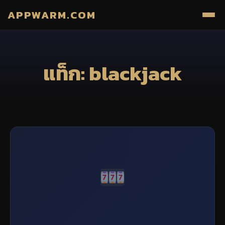
APPWARM.COM
แท็ก: blackjack