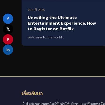
25 6 月 2026
Unveiling the Ultimate
f
Entertainment Experience: How
to Register on Betflix
𝕏
Welcome to the world...
P
in
เกี่ยวกับเรา
เว็บไซต์บาคาร่าออนไลน์ชั้นนำ ให้บริการเกมคาสิโนสดระดับ