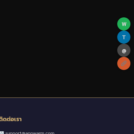
W
T
@
ติดต่อเรา
support@appwarm.com