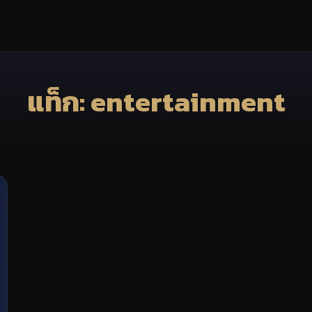
แท็ก: entertainment