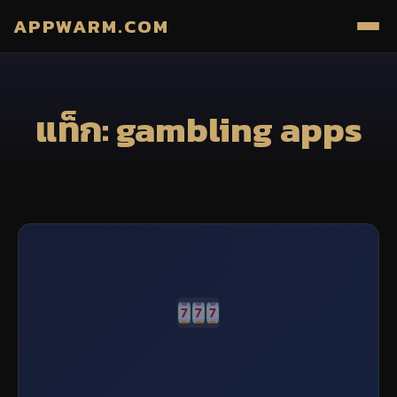
APPWARM.COM
แท็ก: gambling apps