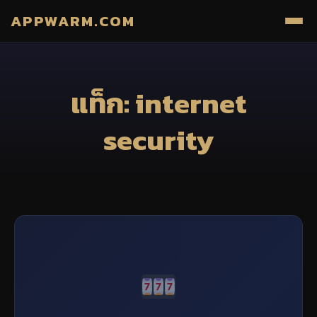
APPWARM.COM
แท็ก: internet
security