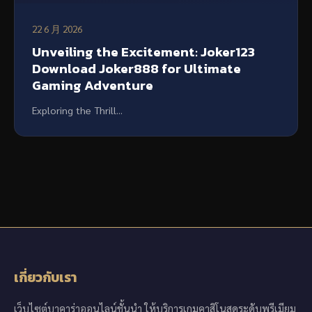
22 6 月 2026
Unveiling the Excitement: Joker123
Download Joker888 for Ultimate
Gaming Adventure
Exploring the Thrill...
เกี่ยวกับเรา
เว็บไซต์บาคาร่าออนไลน์ชั้นนำ ให้บริการเกมคาสิโนสดระดับพรีเมียม