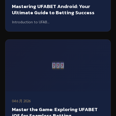
Mastering UFABET Android: Your
Ultimate Guide to Betting Success
Introduction to UFAB...
04 6 月 2026
Master the Game: Exploring UFABET
iOS for Seamless Betting