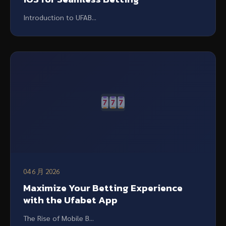
Introduction to UFAB...
04 6 月 2026
Maximize Your Betting Experience
with the Ufabet App
The Rise of Mobile B...