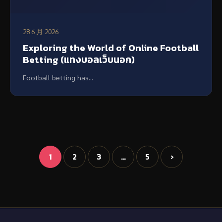
28 6 月 2026
Exploring the World of Online Football
Betting (แทงบอลเว็บนอก)
Football betting has...
文
1
2
3
…
5
›
章
分
页