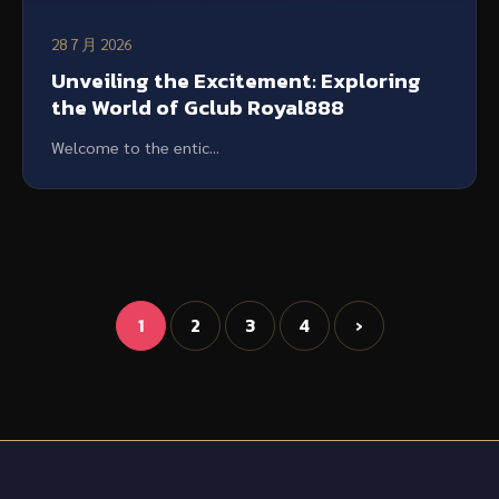
28 7 月 2026
Unveiling the Excitement: Exploring
the World of Gclub Royal888
Welcome to the entic...
文
1
2
3
4
›
章
分
页