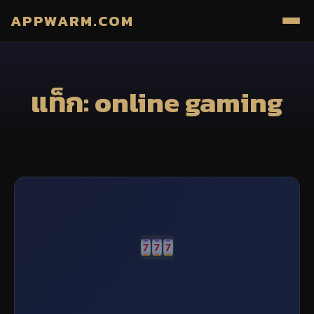
APPWARM.COM
แท็ก: online gaming