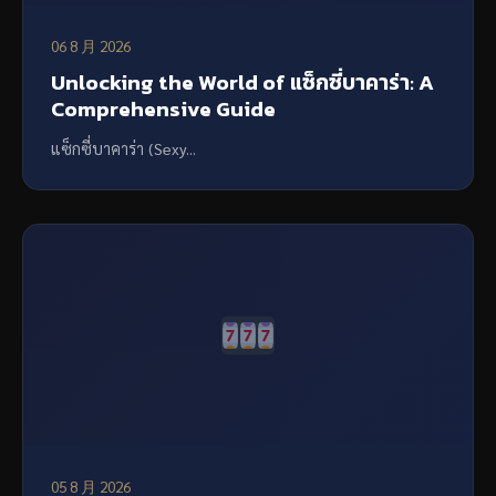
06 8 月 2026
Unlocking the World of แซ็กซี่บาคาร่า: A
Comprehensive Guide
แซ็กซี่บาคาร่า (Sexy...
05 8 月 2026