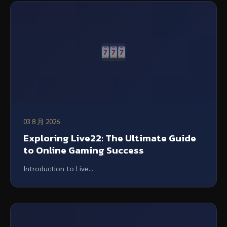
03 8 月 2026
Exploring Live22: The Ultimate Guide
to Online Gaming Success
Introduction to Live...