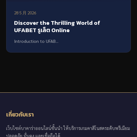
28 5 月 2026
Discover the Thrilling World of
UFABET รูเล็ต Online
Introduction to UFAB...
เกี่ยวกับเรา
เว็บไซต์บาคาร่าออนไลน์ชั้นนำ ให้บริการเกมคาสิโนสดระดับพรีเมียม
ปลอดภัย มั่นคง และเชื่อถือได้