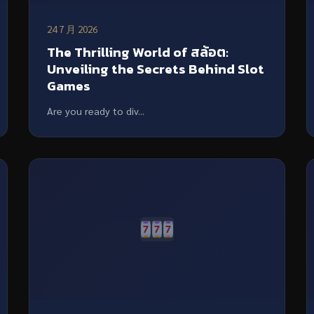
24 7 月 2026
The Thrilling World of สล้อต:
Unveiling the Secrets Behind Slot
Games
Are you ready to div...