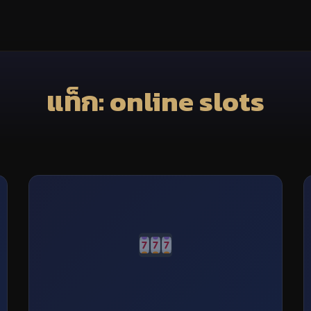
แท็ก: online slots