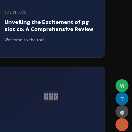
12 7 月 2026
Unveiling the Excitement of pg
slot co: A Comprehensive Review
Welcome to the thril...
W
T
@