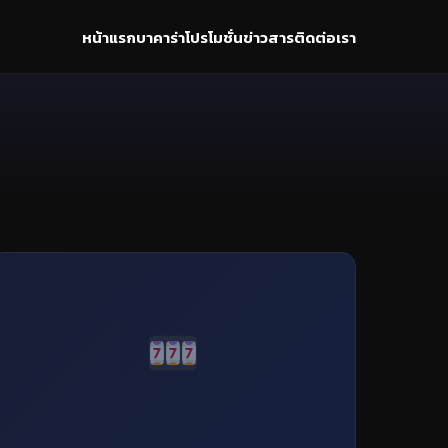
หน้าแรก
บาคาร่า
โปรโมชั่น
ข่าวสาร
ติดต่อเรา