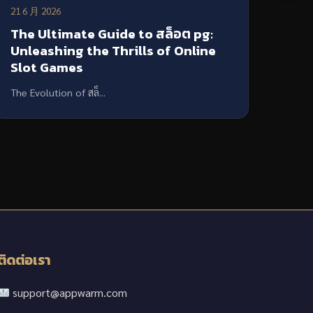
21 6 月 2026
The Ultimate Guide to สล็อต pg:
Unleashing the Thrills of Online
Slot Games
The Evolution of สล็...
ติดต่อเรา
support@appwarm.com