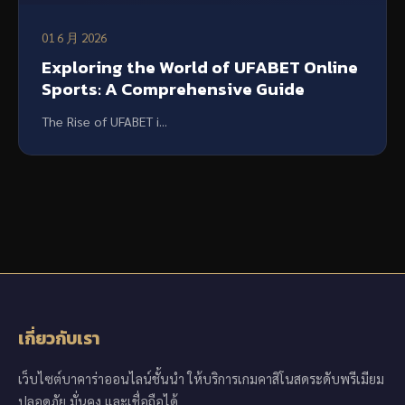
01 6 月 2026
Exploring the World of UFABET Online
Sports: A Comprehensive Guide
The Rise of UFABET i...
เกี่ยวกับเรา
เว็บไซต์บาคาร่าออนไลน์ชั้นนำ ให้บริการเกมคาสิโนสดระดับพรีเมียม
ปลอดภัย มั่นคง และเชื่อถือได้