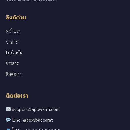
ลิงก์ด่วน
หน้าแรก
บาคาร่า
โปรโมชั่น
ข่าวสาร
ติดต่อเรา
ติดต่อเรา
support@appwarm.com
Line: @sexybaccarat