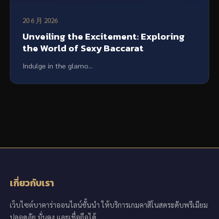
20 6 月 2026
Unveiling the Excitement: Exploring
the World of Sexy Baccarat
Indulge in the glamo...
เกี่ยวกับเรา
เว็บไซต์บาคาร่าออนไลน์ชั้นนำ ให้บริการเกมคาสิโนสดระดับพรีเมียม
ปลอดภัย มั่นคง และเชื่อถือได้