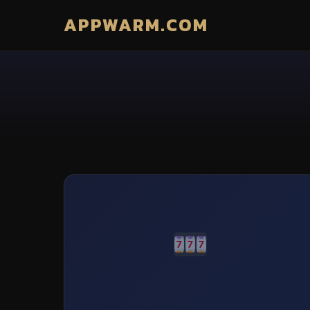
APPWARM.COM