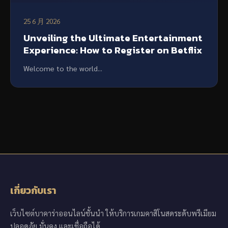
25 6 月 2026
Unveiling the Ultimate Entertainment
Experience: How to Register on Betflix
Welcome to the world...
เกี่ยวกับเรา
เว็บไซต์บาคาร่าออนไลน์ชั้นนำ ให้บริการเกมคาสิโนสดระดับพรีเมียม
ปลอดภัย มั่นคง และเชื่อถือได้