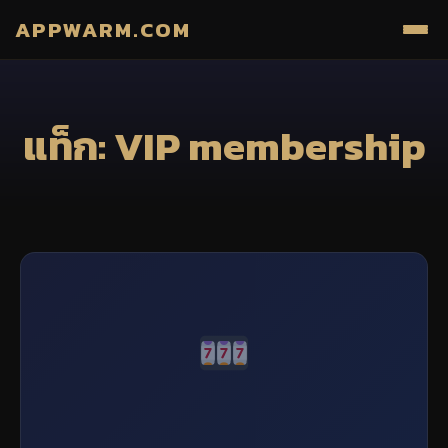
APPWARM.COM
แท็ก: VIP membership